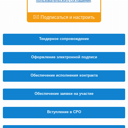
пользовательского соглашения
.
Топливо и энергетика
- 84
Транспорт
- 41
Химия
- 67
Экология
- 54
Электротехника
- 98
IT, компьютеры, связь
- 105
Тендерное сопровождение
Безопасность
- 61
Бизнес, финансы, страхование, маркетинг и реклама
- 59
Бумажное производство, тара и упаковка
- 119
Оформление электронной подписи
Обеспечение исполнения контракта
Обеспечение заявки на участие
Вступление в СРО