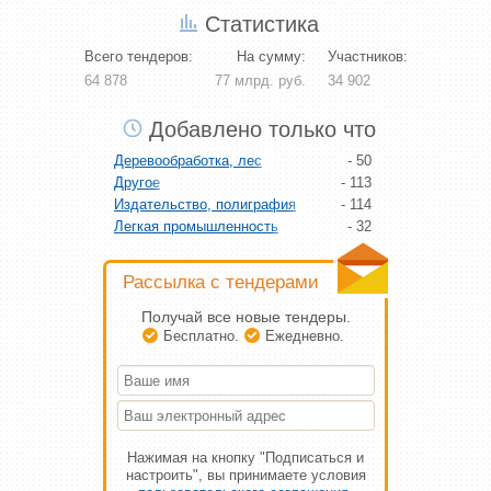
Химия
- 67
Статистика
Экология
- 54
Электротехника
- 98
Всего тендеров:
На сумму:
Участников:
IT, компьютеры, связь
- 105
64 878
77 млрд. руб.
34 902
Безопасность
- 61
Бизнес, финансы, страхование, маркетинг и реклама
- 59
Добавлено только что
Бумажное производство, тара и упаковка
- 119
Деревообработка, лес
- 50
Другое
- 113
Издательство, полиграфия
- 114
Легкая промышленность
- 32
Машиностроение
- 35
Медицина, фармакология
- 114
Рассылка с тендерами
Металлы, металлоизделия
- 84
Наука, исследования, образование
- 44
Получай все новые тендеры.
Офис, дом
- 65
Бесплатно.
Ежедневно.
Перевозки, логистика, таможня
- 105
Продовольствие, пищевая промышленность
- 116
Сельское хозяйство
- 56
Социальные услуги
- 37
Спорт, отдых, туризм
- 46
Нажимая на кнопку "Подписаться и
Строительство, недвижимость и архитектура
- 68
настроить", вы принимаете условия
Сырье, полуфабрикаты
- 105